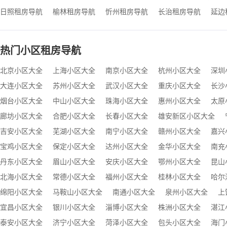
日照租房导航
榆林租房导航
忻州租房导航
长治租房导航
延边
热门小区租房导航
北京小区大全
上海小区大全
南京小区大全
杭州小区大全
深圳
大连小区大全
苏州小区大全
武汉小区大全
重庆小区大全
长沙
烟台小区大全
中山小区大全
珠海小区大全
惠州小区大全
太原
廊坊小区大全
合肥小区大全
长春小区大全
雄安新区小区大全
吉安小区大全
芜湖小区大全
南宁小区大全
赣州小区大全
嘉兴
宝鸡小区大全
保定小区大全
达州小区大全
金华小区大全
南充
丹东小区大全
眉山小区大全
安庆小区大全
鄂州小区大全
昆山
北海小区大全
常德小区大全
福州小区大全
桂林小区大全
哈尔
绵阳小区大全
马鞍山小区大全
南通小区大全
泉州小区大全
上
宜昌小区大全
银川小区大全
淄博小区大全
株洲小区大全
湛江
泰安小区大全
济宁小区大全
菏泽小区大全
包头小区大全
海门