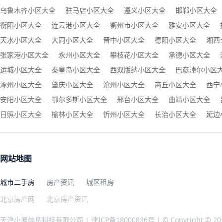
乌鲁木齐小区大全
驻马店小区大全
遵义小区大全
邯郸小区大全
衡阳小区大全
连云港小区大全
衢州市小区大全
雅安小区大全
天水小区大全
大同小区大全
晋中小区大全
德阳小区大全
湘西
张家港小区大全
永州小区大全
攀枝花小区大全
承德小区大全
运城小区大全
秦皇岛小区大全
西双版纳小区大全
巴彦淖尔小区
涿州小区大全
肇庆小区大全
沧州小区大全
商丘小区大全
西宁
安阳小区大全
鄂尔多斯小区大全
邢台小区大全
曲靖小区大全
日照小区大全
榆林小区大全
忻州小区大全
长治小区大全
延边
网站地图
城市二手房
房产资讯
城区租房
北京房产网
北京房产资讯
天津小屋信息科技有限公司 |
津ICP备18000836号
| © Copyright © 