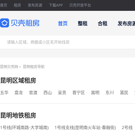
首页
租房
发布房源
下载APP
贝壳开放平台
首页
整租
合租
发布房
昆明贝壳网
>
昆明租房导航
昆明区域租房
五华
盘龙
官渡
西山
呈贡
晋宁区
嵩明
东川
富民
昆明地铁租房
1号线(环城南路-大学城南)
1号线支线(昆明南火车站-春融街)
2号线